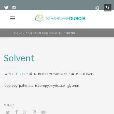
ACCUEIL
SPÉCIALITÉ FONCTIONNELLE
SOLVENT
Solvent
PAR
SECTEUR 45
/
MERCREDI, 21 MARS 2018
/
PUBLIÉ DANS
isopropyl palmitate, isopropyl myristate , glycerin