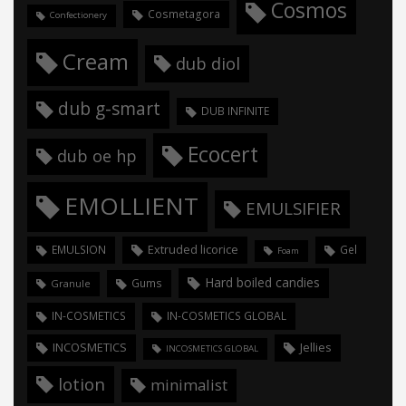
Cosmos
Cosmetagora
Confectionery
Cream
dub diol
dub g-smart
DUB INFINITE
Ecocert
dub oe hp
EMOLLIENT
EMULSIFIER
Extruded licorice
EMULSION
Gel
Foam
Hard boiled candies
Gums
Granule
IN-COSMETICS
IN-COSMETICS GLOBAL
INCOSMETICS
Jellies
INCOSMETICS GLOBAL
lotion
minimalist