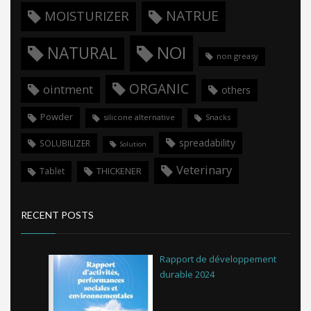
NATRUE
MOISTURIZER
NOI
NATURAL
non greasy
ORGANIC
ointment
others
Powder
silicone alternative
Snacks
spreadability
SOLUBILIZER
Solution
Veterinary
THICKENER
Tablet
RECENT POSTS
Rapport de développement
durable 2024